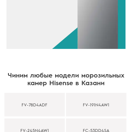
Чиним любые модели морозильных
камер Hisense в Казани
FV-78D4ADF
FV-191N4AW1
FV-245N4AW1
FC-53DD4SA